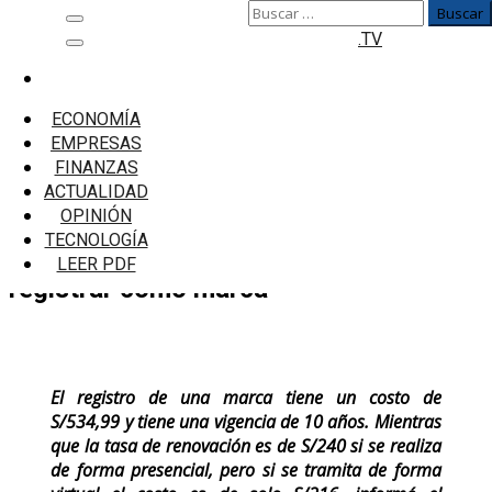
Buscar:
Saltar
Menú
.TV
al
principal
contenido
Inicio
Emprendedores
ECONOMÍA
Indecopi alerta al emprendedor sobre qué
EMPRESAS
términos o símbolos no se pueden registrar
FINANZAS
como marca
ACTUALIDAD
OPINIÓN
Indecopi alerta al emprendedor sobre
TECNOLOGÍA
qué términos o símbolos no se pueden
LEER PDF
registrar como marca
El registro de una marca tiene un costo de
S/534,99 y tiene una vigencia de 10 años. Mientras
que la tasa de renovación es de S/240 si se realiza
de forma presencial, pero si se tramita de forma