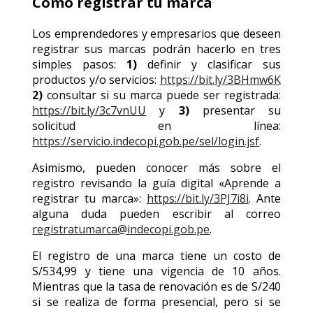
Cómo registrar tu marca
Los emprendedores y empresarios que deseen
registrar sus marcas podrán hacerlo en tres
simples pasos:
1)
definir y clasificar sus
productos y/o servicios:
https://bit.ly/3BHmw6K
2)
consultar si su marca puede ser registrada:
https://bit.ly/3c7vnUU
y
3)
presentar su
solicitud en línea:
https://servicio.indecopi.gob.pe/sel/login.jsf
.
Asimismo, pueden conocer más sobre el
registro revisando la guía digital «Aprende a
registrar tu marca»:
https://bit.ly/3PJ7i8i
. Ante
alguna duda pueden escribir al correo
registratumarca@indecopi.gob.pe
.
El registro de una marca tiene un costo de
S/534,99 y tiene una vigencia de 10 años.
Mientras que la tasa de renovación es de S/240
si se realiza de forma presencial, pero si se