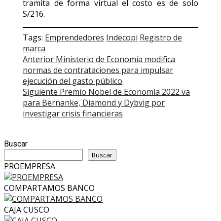
tramita de forma virtual el costo es de solo
S/216.
Tags:
Emprendedores
Indecopi
Registro de
marca
Post
Anterior
Ministerio de Economía modifica
normas de contrataciones para impulsar
navigation
ejecución del gasto público
Siguiente
Premio Nobel de Economía 2022 va
para Bernanke, Diamond y Dybvig por
investigar crisis financieras
Buscar
Buscar
PROEMPRESA
COMPARTAMOS BANCO
CAJA CUSCO