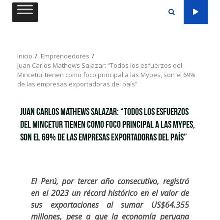
Saltar
al
contenido
Inicio
Emprendedores
Juan Carlos Mathews Salazar: “Todos los esfuerzos del
Mincetur tienen como foco principal a las Mypes, son el 69%
de las empresas exportadoras del país”
Juan Carlos Mathews Salazar: “Todos los esfuerzos
del Mincetur tienen como foco principal a las Mypes,
son el 69% de las empresas exportadoras del país”
El Perú, por tercer año consecutivo, registró
en el 2023 un récord histórico en el valor de
sus exportaciones al sumar US$64.355
millones, pese a que la economía peruana