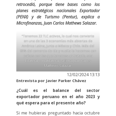
retrocedió, porque tiene bases como los
planes estratégicos nacionales Exportador
(PENX) y de Turismo (Pentur), explica a
Microfinanzas, Juan Carlos Mathews Salazar.
“Tenemos 22 TLC activos, lo cual nos convierte
en una de las 3 economías más abiertas de
América Latina, junto a México y Chile. Más del
92% del comercio de ida y vuelta lo hacemos con
países con los que tenemos un tratado, sea
bilateral o multilateral”, afirma Juan Carlos
Mathews Salazar.
12/02/2024 13:13
Entrevista por Javier Parker Chávez
¿Cuál es el balance del sector
exportador peruano en el año 2023 y
qué espera para el presente año?
Si me hubieras preguntado hacia octubre