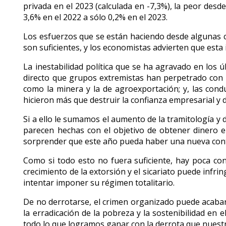
privada en el 2023 (calculada en -7,3%), la peor desd
3,6% en el 2022 a sólo 0,2% en el 2023.
Los esfuerzos que se están haciendo desde algunas ca
son suficientes, y los economistas advierten que esta 
La inestabilidad política que se ha agravado en los 
directo que grupos extremistas han perpetrado con t
como la minera y la de agroexportación; y, las cond
hicieron más que destruir la confianza empresarial y 
Si a ello le sumamos el aumento de la tramitología 
parecen hechas con el objetivo de obtener dinero en
sorprender que este año pueda haber una nueva cont
Como si todo esto no fuera suficiente, hay poca con
crecimiento de la extorsión y el sicariato puede infr
intentar imponer su régimen totalitario.
De no derrotarse, el crimen organizado puede acabar
la erradicación de la pobreza y la sostenibilidad e
todo lo que logramos ganar con la derrota que nuestra