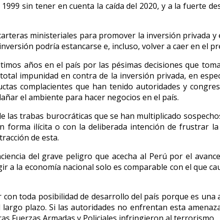
e 1999 sin tener en cuenta la caída del 2020, y a la fuerte 
rteras ministeriales para promover la inversión privada y 
inversión podría estancarse e, incluso, volver a caer en el p
últimos años en el país por las pésimas decisiones que toma
otal impunidad en contra de la inversión privada, en espe
uctas complacientes que han tenido autoridades y congres
dañar el ambiente para hacer negocios en el país.
y de las trabas burocráticas que se han multiplicado sospec
 forma ilícita o con la deliberada intención de frustrar la
racción de esta.
ciencia del grave peligro que acecha al Perú por el avance
ingir a la economía nacional solo es comparable con el que 
 con toda posibilidad de desarrollo del país porque es una 
n el largo plazo. Si las autoridades no enfrentan esta amen
s Fuerzas Armadas y Policiales infringieron al terrorismo.