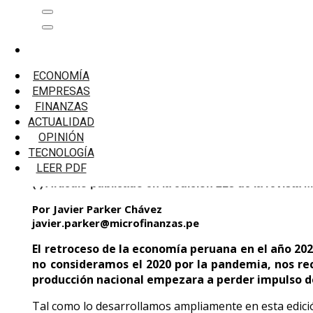
Saltar
Menú
al
principal
contenido
Inicio
Opinión
ECONOMÍA
Tres veces sí a la inversión privada
EMPRESAS
FINANZAS
Tres veces sí a la inversión privada
ACTUALIDAD
OPINIÓN
TECNOLOGÍA
LEER PDF
(*) Artículo publicado en la edición 218 de la revista
Por Javier Parker Chávez
javier.parker@microfinanzas.pe
El retroceso de la economía peruana en el año 202
no consideramos el 2020 por la pandemia, nos re
producción nacional empezara a perder impulso de
Tal como lo desarrollamos ampliamente en esta edició