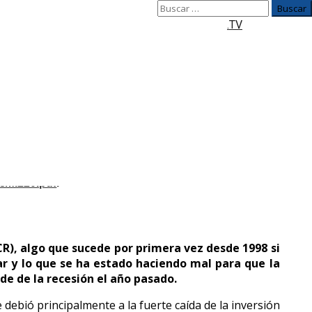
Buscar:
.TV
12/02/2024 12:25
as/M220.pdf
.
CR), algo que sucede por primera vez desde 1998 si
r y lo que se ha estado haciendo mal para que la
e de la recesión el año pasado.
ebió principalmente a la fuerte caída de la inversión