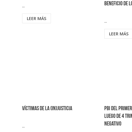
beneficio de 
...
LEER MÁS
...
LEER MÁS
Víctimas de la (in)justicia
PBI del prime
luego de 4 tr
negativo
...