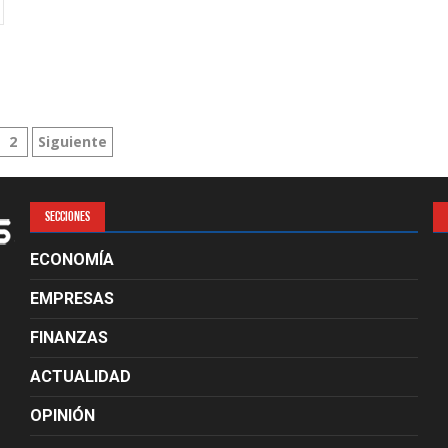
inación
2
Siguiente
radas
SECCIONES
ECONOMÍA
EMPRESAS
FINANZAS
ACTUALIDAD
OPINIÓN