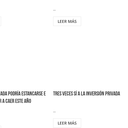
...
LEER MÁS
vada podría estancarse e
Tres veces sí a la inversión privada
r a caer este año
...
LEER MÁS