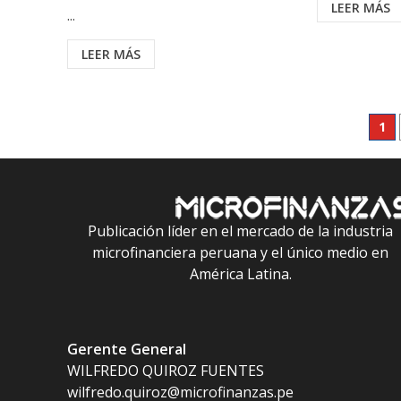
LEER MÁS
...
LEER MÁS
Pag
1
de
ent
Publicación líder en el mercado de la industria
microfinanciera peruana y el único medio en
América Latina.
Gerente General
WILFREDO QUIROZ FUENTES
wilfredo.quiroz@microfinanzas.pe