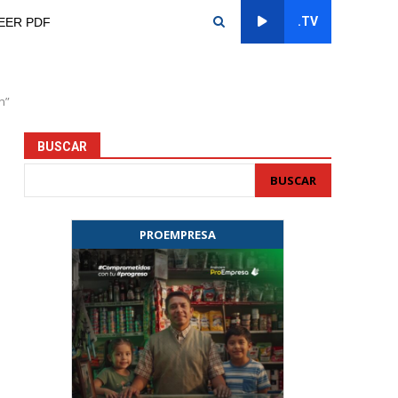
.TV
EER PDF
n”
BUSCAR
BUSCAR
PROEMPRESA