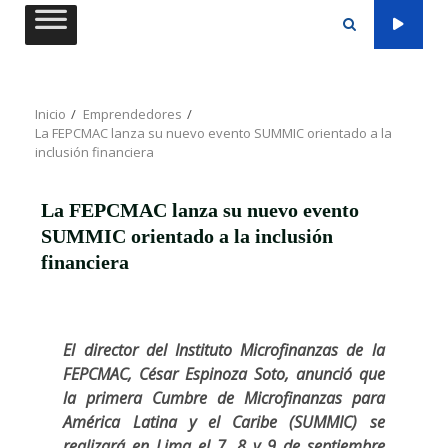
Saltar
al
contenido
Inicio
Emprendedores
La FEPCMAC lanza su nuevo evento SUMMIC orientado a la
inclusión financiera
La FEPCMAC lanza su nuevo evento
SUMMIC orientado a la inclusión
financiera
El director del Instituto Microfinanzas de la
FEPCMAC, César Espinoza Soto, anunció que
la primera Cumbre de Microfinanzas para
América Latina y el Caribe (SUMMIC) se
realizará en Lima el 7, 8 y 9 de septiembre