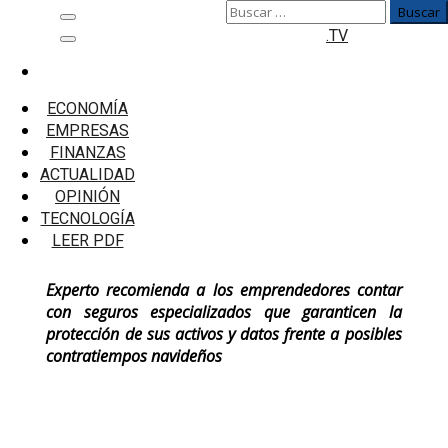
Buscar:
Saltar
Menú
.TV
al
principal
contenido
Inicio
Microfinanzas
ECONOMÍA
Navidad: ¿A qué riesgos se enfrentan las pymes?
EMPRESAS
FINANZAS
Navidad: ¿A qué riesgos se enfrentan
ACTUALIDAD
las pymes?
OPINIÓN
TECNOLOGÍA
LEER PDF
Experto recomienda a los emprendedores contar
con seguros especializados que garanticen la
protección de sus activos y datos frente a posibles
contratiempos navideños