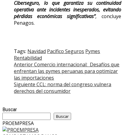
Ciberseguro, lo que garantiza su continuidad
operativa ante incidentes inesperados, evitando
pérdidas económicas significativas”
,
concluye
Penagos.
Tags:
Navidad
Pacífico Seguros
Pymes
Rentabilidad
Post
Anterior
Comercio internacional: Desafíos que
enfrentan las pymes peruanas para optimizar
navigation
las importaciones
Siguiente
CCL: norma del congreso vulnera
derechos del consumidor
Buscar
Buscar
PROEMPRESA