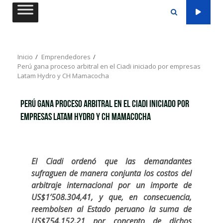
Saltar
al
contenido
Inicio
Emprendedores
Perú gana proceso arbitral en el Ciadi iniciado por empresas
Latam Hydro y CH Mamacocha
Perú gana proceso arbitral en el Ciadi iniciado por
empresas Latam Hydro y CH Mamacocha
El Ciadi ordenó que las demandantes
sufraguen de manera conjunta los costos del
arbitraje internacional por un importe de
US$1’508.304,41, y que, en consecuencia,
reembolsen al Estado peruano la suma de
US$754.152,21 por concepto de dichos