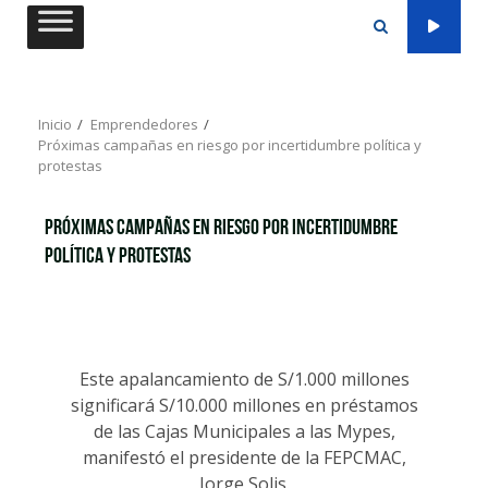
Saltar
al
contenido
Inicio
Emprendedores
Próximas campañas en riesgo por incertidumbre política y
protestas
Próximas campañas en riesgo por incertidumbre
política y protestas
Este apalancamiento de S/1.000 millones
significará S/10.000 millones en préstamos
de las Cajas Municipales a las Mypes,
manifestó el presidente de la FEPCMAC,
Jorge Solis.