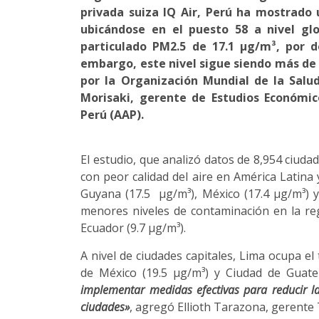
privada suiza IQ Air, Perú ha mostrado
ubicándose en el puesto 58 a nivel gl
particulado PM2.5 de 17.1 µg/m³, por d
embargo, este nivel sigue siendo más de
por la Organización Mundial de la Salu
Morisaki, gerente de Estudios Económic
Perú (AAP).
El estudio, que analizó datos de 8,954 ciuda
con peor calidad del aire en América Latina
Guyana (17.5 µg/m³), México (17.4 µg/m³) y 
menores niveles de contaminación en la reg
Ecuador (9.7 µg/m³).
A nivel de ciudades capitales, Lima ocupa el
de México (19.5 µg/m³) y Ciudad de Guate
implementar medidas efectivas para reducir l
ciudades»
, agregó Ellioth Tarazona, gerente 