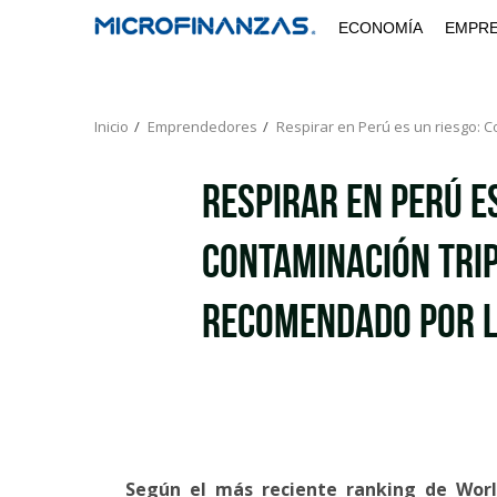
Saltar
ECONOMÍA
EMPR
al
contenido
Inicio
Emprendedores
Respirar en Perú es un riesgo: C
Respirar en Perú es
Contaminación trip
recomendado por 
Según el más reciente ranking de World