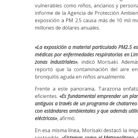
vulnerables como niños, ancianos y person
informe de la Agencia de Protección Ambient
exposición a PM 2.5 causa más de 10 mil mu
millones de dólares anuales.
«La exposición a material particulado PM2.5 
médicas por enfermedades respiratorias en Lima,
zonas industriales»
, indicó Morisaki. Ademá
reportó que la contaminación del aire en
bronquitis aguda en niños anualmente.
Frente a este panorama, Tarazona enfati
eficientes.
«Es fundamental emprender un plan 
antiguos a través de un programa de chatarre
con estándares ambientales y que además utili
eléctricos»
, afirmó.
En esa misma línea, Morisaki destacó la imp
sostenible.
«Sistemas como el Metropolitano, 