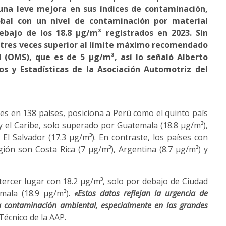
 una leve mejora en sus índices de contaminación,
obal con un nivel de contaminación por material
ebajo de los 18.8 µg/m³ registrados en 2023. Sin
 tres veces superior al límite máximo recomendado
d (OMS), que es de 5 µg/m³, así lo señaló Alberto
os y Estadísticas de la Asociación Automotriz del
des en 138 países, posiciona a Perú como el quinto país
 y el Caribe, solo superado por Guatemala (18.8 µg/m³),
El Salvador (17.3 µg/m³). En contraste, los países con
ión son Costa Rica (7 µg/m³), Argentina (8.7 µg/m³) y
 tercer lugar con 18.2 µg/m³, solo por debajo de Ciudad
mala (18.9 µg/m³).
«Estos datos reflejan la urgencia de
a contaminación ambiental, especialmente en las grandes
Técnico de la AAP.