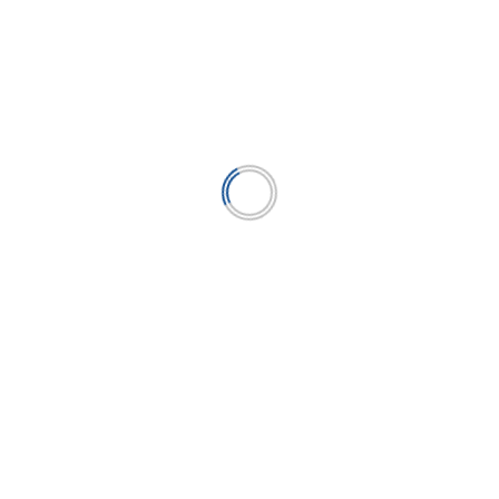
advirtió Caja Paita
...
LEER MÁS
Caja Paita mejoró en dos niveles su
calificación de riesgo en los últimos dos años