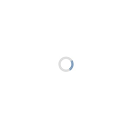
Propuestas presidenciales rumbo a las
elecciones 2026 se presentarán en CADE
Ejecutivos 2025
...
LEER MÁS
BUSCAR
BUSCAR
Publicación líder en el mercado de la industria
microfinanciera peruana y el único medio en América
Latina.