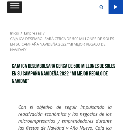
Saltar
al
contenido
Inicio
Empresas
CAJA ICA DESEMBOLSARÁ CERCA DE 500 MILLONES DE SOLES
EN SU CAMPAÑA NAVIDEÑA 2022 “MI MEJOR REGALO DE
NAVIDAD”
CAJA ICA DESEMBOLSARÁ CERCA DE 500 MILLONES DE SOLES
EN SU CAMPAÑA NAVIDEÑA 2022 “MI MEJOR REGALO DE
NAVIDAD”
Con el objetivo de seguir impulsando la
reactivación económica y los negocios de los
microempresarios y emprendedores durante
las fiestas de Navidad y Año Nuevo, Caja Ica