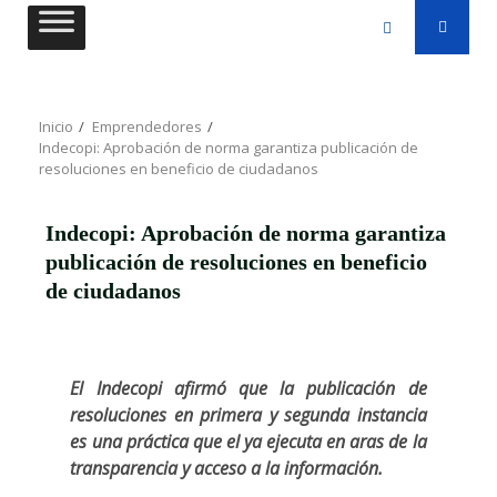
Saltar
al
contenido
Inicio
Emprendedores
Indecopi: Aprobación de norma garantiza publicación de
resoluciones en beneficio de ciudadanos
Indecopi: Aprobación de norma garantiza
publicación de resoluciones en beneficio
de ciudadanos
El Indecopi afirmó que la publicación de
resoluciones en primera y segunda instancia
es una práctica que el ya ejecuta en aras de la
transparencia y acceso a la información.